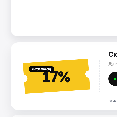
Города
Площадки
Артисты
Рейтинги
Ск
П
ПРОМОКОД
17%
Рекла