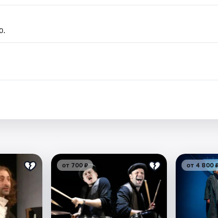
0.
.
от 700 ₽
от 4 800 