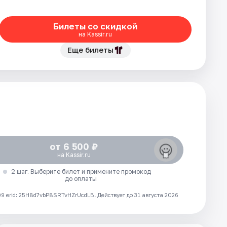
Билеты со скидкой
на Kassir.ru
Еще билеты
от 6 500 ₽
на Kassir.ru
2 шаг. Выберите билет и примените промокод
до оплаты
 erid: 25H8d7vbP8SRTvHZrUcdLB.
Действует до 31 августа 2026