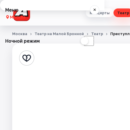
Меню
×
Концерты
Театр
Москва
Концерты
Москва
Театр на Малой Бронной
Театр
Преступл
Ночной режим
☀
☾
Театр
Стендап
Выставки
Квесты
Экскурсии
Спорт
События