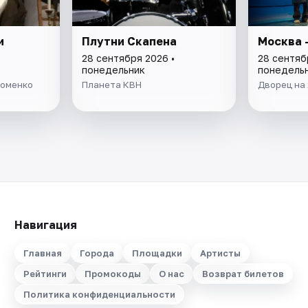
и
Плутни Скапена
Москва 
28 сентября 2026 •
28 сентяб
понедельник
понедель
Фоменко
Планета КВН
Дворец на 
Навигация
Главная
Города
Площадки
Артисты
Рейтинги
Промокоды
О нас
Возврат билетов
Политика конфиденциальности