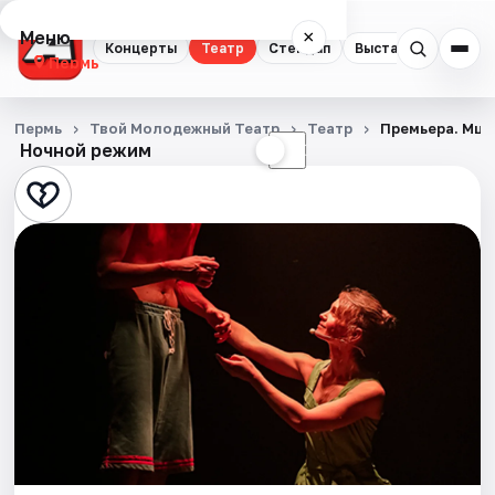
Меню
×
Концерты
Театр
Стендап
Выставки
Квест
Пермь
Концерты
Пермь
Твой Молодежный Театр
Театр
Премьера. Мц
Ночной режим
☀
☾
Театр
Стендап
Выставки
Квесты
Экскурсии
Спорт
События