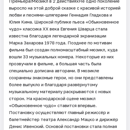
Премьера!Мюзикл в 2 действияхНе одно поколение
выросло на этой доброй сказке с красивой историей
любви и песнями-шлягерами Геннадия Гладкова и
Юлия Кима. Широкой публике пьеса «Обыкновенное
чудо» классика XX века Евгения Шварца стала
известна благодаря легендарной экранизации
Марка Захарова 1978 года. Позднее по мотивам
фильма был создан полномасштабный мюзикл, куда
вошли 33 музыкальных номера. Некоторые из них
прозвучали в фильме, а большая часть была
специально дописана авторами. В мюзикле
сохранены знакомые герои, но они представлены
более выпукло и благодаря развёрнутому
музыкальному материалу раскрываются с новых
сторон. На краснодарской сцене мюзикл
«Обыкновенное чудо» ставится впервые.
Постановку осуществляют главный режиссёр и
балетмейстер театра Александр Мацко и дирижёр
Денис Ивенский. Основой постановки стала полная