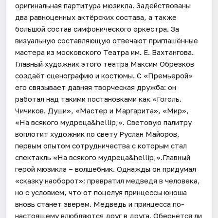
оригинальная партитура мюзикла. Задействованы
два равноценных актёрских состава, а также
большой состав симфонического оркестра. За
визуальную составляющую отвечают приглашённые
мастера из московского Театра им. Е. Вахтангова.
Главный художник этого театра Максим Обрезков
создаёт сценографию и костюмы. С «Премьерой»
его связывает давняя творческая дружба: он
работал над такими постановками как «Гоголь.
Чичиков. Души», «Мастер и Маргарита», «Мир»,
«На всякого мудреца&hellip;». Световую палитру
воплотит художник по свету Руслан Майоров,
первым опытом сотрудничества с которым стал
спектакль «На всякого мудреца&hellip;».Главный
герой мюзикла – волшебник. Однажды он придумал
«сказку наоборот»: превратил медведя в человека,
но с условием, что от поцелуя принцессы юноша
вновь станет зверем. Медведь и принцесса по-
настоящему влюбляются друг в друга. Обернётся ли