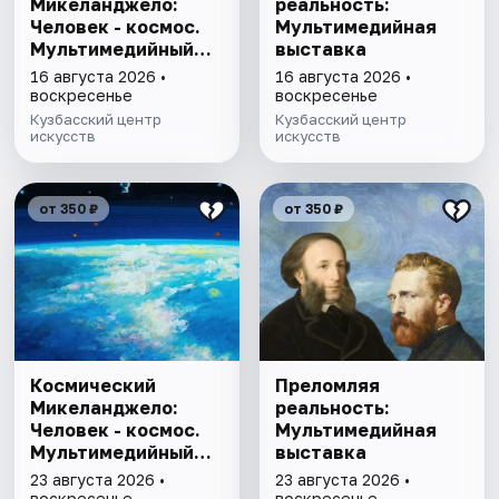
Микеланджело:
реальность:
Человек - космос.
Мультимедийная
Мультимедийный
выставка
проект
16 августа 2026 •
16 августа 2026 •
воскресенье
воскресенье
Кузбасский центр
Кузбасский центр
искусств
искусств
от 350 ₽
от 350 ₽
Космический
Преломляя
Микеланджело:
реальность:
Человек - космос.
Мультимедийная
Мультимедийный
выставка
проект
23 августа 2026 •
23 августа 2026 •
воскресенье
воскресенье