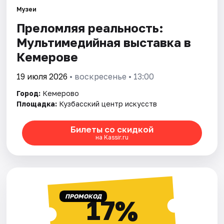
Города
Музеи
Преломляя реальность:
Площадки
Мультимедийная выставка в
Артисты
Кемерове
Рейтинги
19 июля 2026
• воскресенье • 13:00
Город:
Кемерово
Площадка:
Кузбасский центр искусств
Билеты со скидкой
на Kassir.ru
ПРОМОКОД
17%