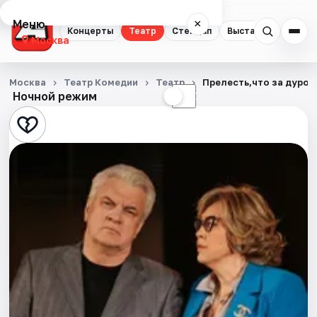
Меню
×
Концерты
Театр
Стендап
Выставки
Квест
Москва
Концерты
Москва
Театр Комедии
Театр
Прелесть,что за дуроч
Ночной режим
☀
☾
Театр
Стендап
Выставки
Квесты
Экскурсии
Спорт
События