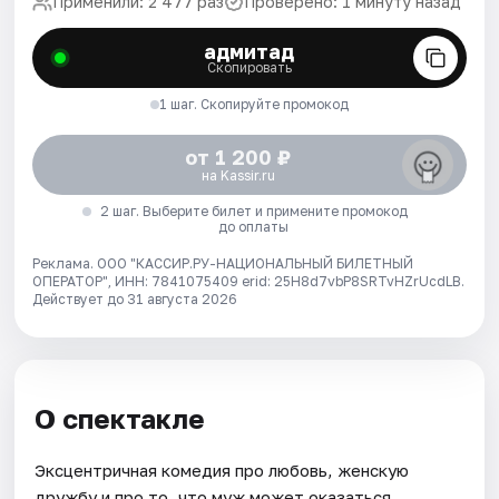
Применили: 2 477 раз
Проверено: 1 минуту назад
адмитад
Скопировать
1 шаг. Скопируйте промокод
от 1 200 ₽
на Kassir.ru
2 шаг. Выберите билет и примените промокод
до оплаты
Реклама. ООО "КАССИР.РУ-НАЦИОНАЛЬНЫЙ БИЛЕТНЫЙ
ОПЕРАТОР", ИНН: 7841075409 erid: 25H8d7vbP8SRTvHZrUcdLB.
Действует до 31 августа 2026
О спектакле
Эксцентричная комедия про любовь, женскую
дружбу и про то, что муж может оказаться