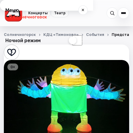
Меню
×
Концерты
Театр
Солнечногорск
Концерты
Солнечногорск
КДЦ «Тимоново»
События
Представл
Ночной режим
☀
☾
Театр
События
0+
Города
Площадки
Артисты
Рейтинги