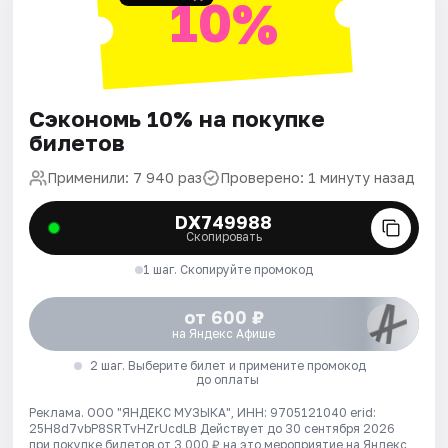
10%
Сэкономь 10% на покупке
билетов
Применили: 7 940 раз
Проверено: 1 минуту назад
DX749988
Скопировать
1 шаг. Скопируйте промокод
от 600 ₽
на Яндекс Афише
2 шаг. Выберите билет и примените промокод
до оплаты
Реклама. ООО "ЯНДЕКС МУЗЫКА", ИНН: 9705121040 erid:
25H8d7vbP8SRTvHZrUcdLB
Действует до 30 сентября 2026
при покупке билетов от 3 000 ₽ на это мероприятие на Яндекс