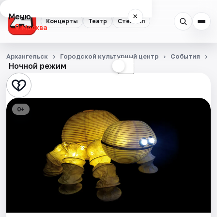
Меню
×
Концерты
Театр
Стендап
Москва
Концерты
Архангельск
Городской культурный центр
События
П
Ночной режим
☀
☾
Театр
Стендап
0+
События
Города
Площадки
Артисты