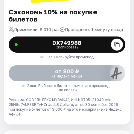
Сэкономь 10% на покупке
билетов
Применили: 8 310 раз
Проверено: 1 минуту назад
DX749988
Скопировать
1 шаг. Скопируйте промокод
от 800 ₽
на Яндекс Афише
2 шаг. Выберите билет и примените промокод
до оплаты
Реклама. ООО "ЯНДЕКС МУЗЫКА", ИНН: 9705121040 erid:
25H8d7vbP8SRTvHZrUcdLB
Действует до 30 сентября 2026
при покупке билетов от 3 000 ₽ на это мероприятие на Яндекс
Афише!