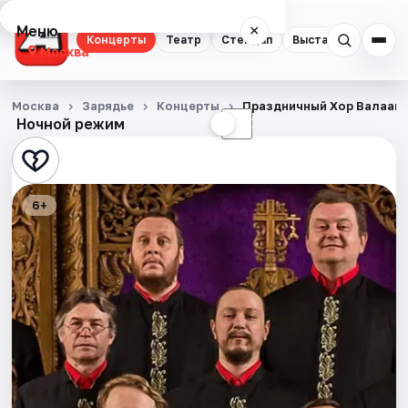
Меню
×
Концерты
Театр
Стендап
Выставки
Квест
Москва
Концерты
Москва
Зарядье
Концерты
Праздничный Хор Валаам
Ночной режим
☀
☾
Театр
Стендап
6+
Выставки
Квесты
Экскурсии
Спорт
События