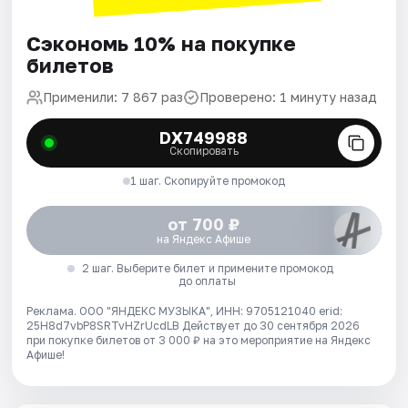
Сэкономь 10% на покупке
билетов
Применили: 7 867 раз
Проверено: 1 минуту назад
DX749988
Скопировать
1 шаг. Скопируйте промокод
от 700 ₽
на Яндекс Афише
2 шаг. Выберите билет и примените промокод
до оплаты
Реклама. ООО "ЯНДЕКС МУЗЫКА", ИНН: 9705121040 erid:
25H8d7vbP8SRTvHZrUcdLB
Действует до 30 сентября 2026
при покупке билетов от 3 000 ₽ на это мероприятие на Яндекс
Афише!