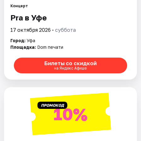
Города
Концерт
Pra в Уфе
Площадки
17 октября 2026
• суббота
Артисты
Город:
Уфа
Рейтинги
Площадка:
Dom печати
Билеты со скидкой
на Яндекс Афише
ПРОМОКОД
10%