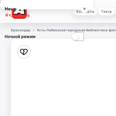
Меню
×
Концерты
Театр
Краснодар
Концерты
Краснодар
Усть-Лабинская городская библиотека-фи
Ночной режим
☀
☾
Театр
Стендап
Выставки
Квесты
Экскурсии
Спорт
События