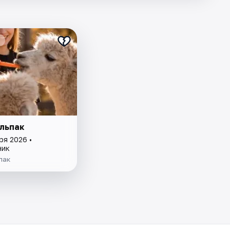
льпак
ря 2026 •
ник
пак