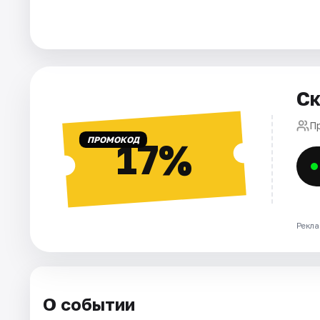
Города
Площадки
Ск
Артисты
П
Рейтинги
ПРОМОКОД
17%
Рекла
О событии