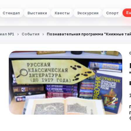
Стендап
Выставки
Квесты
Экскурсии
Спорт
Е
лиал №1
События
Познавательная программа "Книжные тай