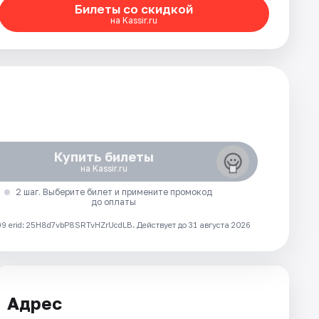
Билеты со скидкой
на Kassir.ru
Купить билеты
на Kassir.ru
2 шаг. Выберите билет и примените промокод
до оплаты
 erid: 25H8d7vbP8SRTvHZrUcdLB.
Действует до 31 августа 2026
Адрес