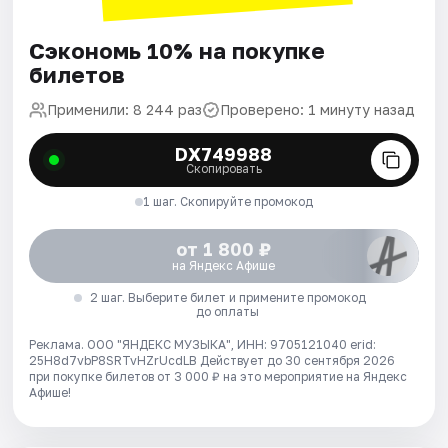
Сэкономь 10% на покупке
билетов
Применили: 8 244 раз
Проверено: 1 минуту назад
DX749988
Скопировать
1 шаг. Скопируйте промокод
от 1 800 ₽
на Яндекс Афише
2 шаг. Выберите билет и примените промокод
до оплаты
Реклама. ООО "ЯНДЕКС МУЗЫКА", ИНН: 9705121040 erid:
25H8d7vbP8SRTvHZrUcdLB
Действует до 30 сентября 2026
при покупке билетов от 3 000 ₽ на это мероприятие на Яндекс
Афише!