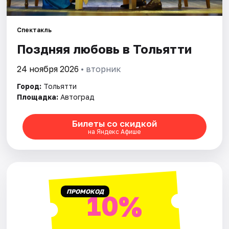
Площадки
Артисты
Спектакль
Поздняя любовь в Тольятти
Рейтинги
24 ноября 2026
• вторник
Город:
Тольятти
Площадка:
Автоград
Билеты со скидкой
на Яндекс Афише
ПРОМОКОД
10%