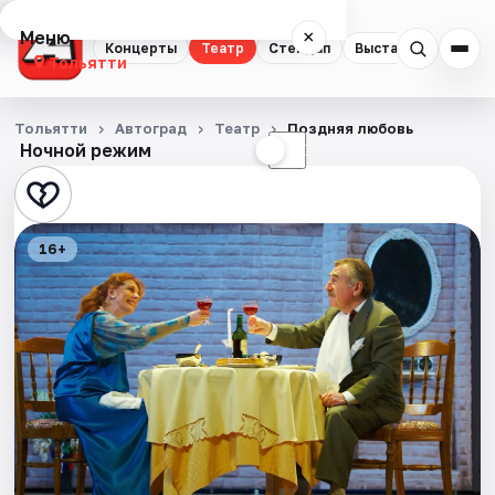
Меню
×
Концерты
Театр
Стендап
Выставки
Спорт
Тольятти
Концерты
Тольятти
Автоград
Театр
Поздняя любовь
Ночной режим
☀
☾
Театр
Стендап
16+
Выставки
Спорт
События
Города