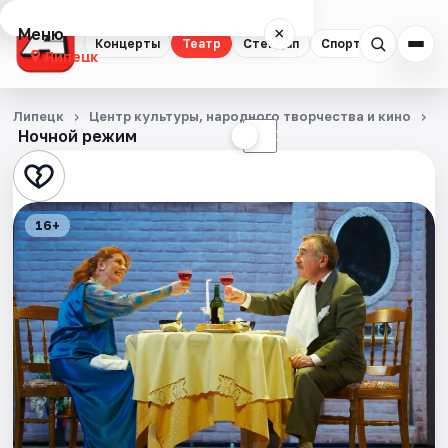
Меню
×
Концерты
Театр
Стендап
Спорт
Липецк
Концерты
Липецк
Центр культуры, народного творчества и кино
Т
Ночной режим
☀
☾
Театр
Стендап
16+
Спорт
События
Города
Площадки