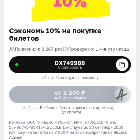
10%
Сэкономь 10% на покупке
билетов
Применили: 8 287 раз
Проверено: 1 минуту назад
DX749988
Скопировать
1 шаг. Скопируйте промокод
от 2 200 ₽
на Яндекс Афише
2 шаг. Выберите билет и примените промокод
до оплаты
Реклама. ООО "ЯНДЕКС МУЗЫКА", ИНН: 9705121040 erid:
25H8d7vbP8SRTvHZrUcdLB
Действует до 30 сентября 2026
при покупке билетов от 3 000 ₽ на это мероприятие на Яндекс
Афише!