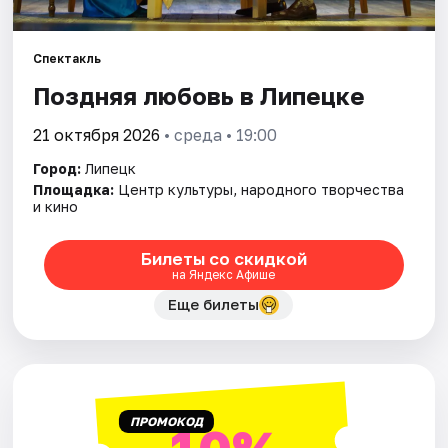
Артисты
Рейтинги
Спектакль
Поздняя любовь в Липецке
21 октября 2026
• среда • 19:00
Город:
Липецк
Площадка:
Центр культуры, народного творчества
и кино
Билеты со скидкой
на Яндекс Афише
Еще билеты
ПРОМОКОД