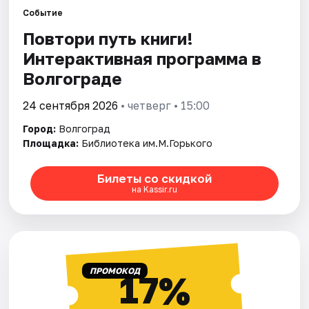
Событие
Повтори путь книги!
Города
Интерактивная программа в
Площадки
Волгограде
Артисты
24 сентября 2026
• четверг • 15:00
Город:
Волгоград
Рейтинги
Площадка:
Библиотека им.М.Горького
Билеты со скидкой
на Kassir.ru
ПРОМОКОД
17%