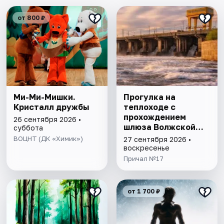
от 800 ₽
Ми-Ми-Мишки.
Прогулка на
Кристалл дружбы
теплоходе с
прохождением
26 сентября 2026 •
шлюза Волжской
суббота
ГЭС
ВОЦНТ (ДК «Химик»)
27 сентября 2026 •
воскресенье
Причал №17
от 1 700 ₽