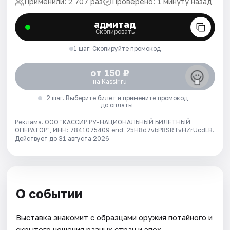
Применили: 2 707 раз
Проверено: 1 минуту назад
адмитад
Скопировать
1 шаг. Скопируйте промокод
от 150 ₽
на Kassir.ru
2 шаг. Выберите билет и примените промокод
до оплаты
Реклама. ООО "КАССИР.РУ-НАЦИОНАЛЬНЫЙ БИЛЕТНЫЙ
ОПЕРАТОР", ИНН: 7841075409 erid: 25H8d7vbP8SRTvHZrUcdLB.
Действует до 31 августа 2026
О событии
Выставка знакомит с образцами оружия потайного и
скрытого ношения разных стран и эпох.