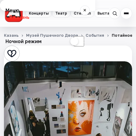
Меню
×
Концерты
Театр
Стендап
Выставки
Квест
Казань
Концерты
Казань
Музей Пушечного Двора
События
Потайное о
Ночной режим
☀
☾
Театр
Стендап
Выставки
Квесты
Экскурсии
Спорт
События