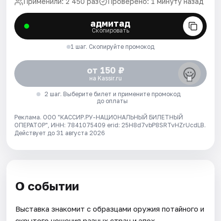
Применили: 2 450 раз
Проверено: 1 минуту назад
адмитад
Скопировать
1 шаг. Скопируйте промокод
от 150 ₽
на Kassir.ru
2 шаг. Выберите билет и примените промокод
до оплаты
Реклама. ООО "КАССИР.РУ-НАЦИОНАЛЬНЫЙ БИЛЕТНЫЙ
ОПЕРАТОР", ИНН: 7841075409 erid: 25H8d7vbP8SRTvHZrUcdLB.
Действует до 31 августа 2026
О событии
Выставка знакомит с образцами оружия потайного и
скрытого ношения разных стран и эпох.