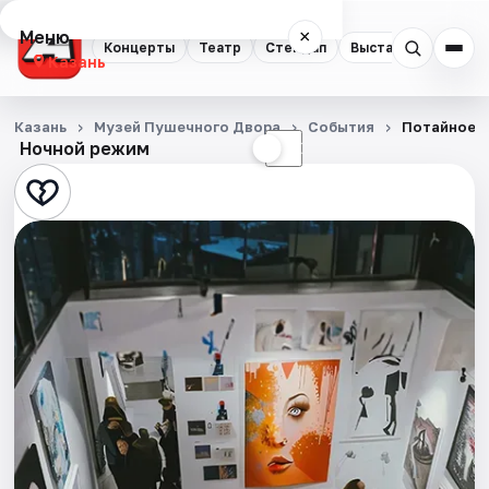
Меню
×
Концерты
Театр
Стендап
Выставки
Квест
Казань
Концерты
Казань
Музей Пушечного Двора
События
Потайное о
Ночной режим
☀
☾
Театр
Стендап
Выставки
Квесты
Экскурсии
Спорт
События