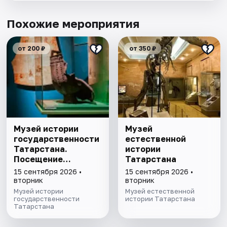
Похожие мероприятия
от 200 ₽
от 350 ₽
Музей истории
Музей
государственности
естественной
Татарстана.
истории
Посещение
Татарстана
выставочного зала
15 сентября 2026 •
15 сентября 2026 •
и экспозиции
вторник
вторник
Музей истории
Музей естественной
государственности
истории Татарстана
Татарстана