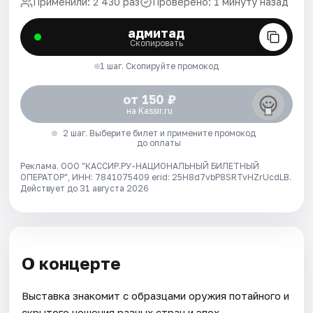
Применили: 2 430 раз
Проверено: 1 минуту назад
адмитад
Скопировать
1 шаг. Скопируйте промокод
от 150 ₽
на Kassir.ru
2 шаг. Выберите билет и примените промокод
до оплаты
Реклама. ООО "КАССИР.РУ-НАЦИОНАЛЬНЫЙ БИЛЕТНЫЙ
ОПЕРАТОР", ИНН: 7841075409 erid: 25H8d7vbP8SRTvHZrUcdLB.
Действует до 31 августа 2026
О концерте
Выставка знакомит с образцами оружия потайного и
скрытого ношения разных стран и эпох.