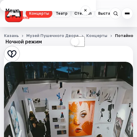
Меню
×
Концерты
Театр
Стендап
Выставки
Квест
Казань
Концерты
Казань
Музей Пушечного Двора
Концерты
Потайное 
Ночной режим
☀
☾
Театр
Стендап
Выставки
Квесты
Экскурсии
Спорт
События