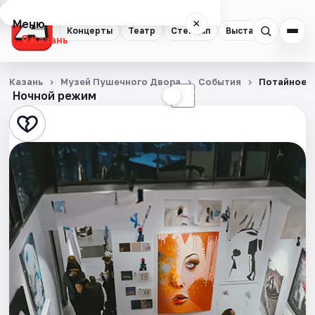
Меню
×
Концерты
Театр
Стендап
Выставки
Квест
Казань
Концерты
Казань
Музей Пушечного Двора
События
Потайное о
Ночной режим
☀
☾
Театр
Стендап
Выставки
Квесты
Экскурсии
Спорт
События