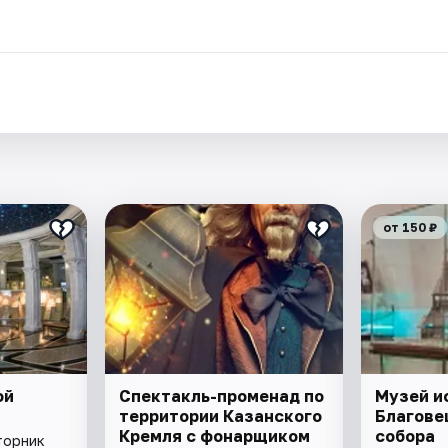
.
от 150 ₽
ой
Спектакль-променад по
Музей и
территории Казанского
Благове
Кремля с фонарщиком
собора
торник