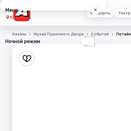
Меню
×
Концерты
Театр
Казань
Концерты
Казань
Музей Пушечного Двора
События
Потайн
Ночной режим
☀
☾
Театр
Стендап
Выставки
Квесты
Экскурсии
Спорт
События