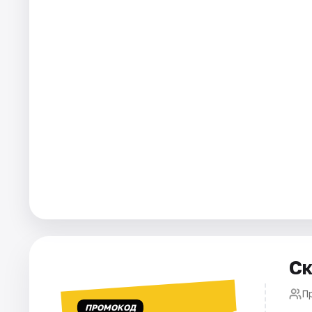
Города
Площадки
Артисты
Рейтинги
Ск
П
ПРОМОКОД