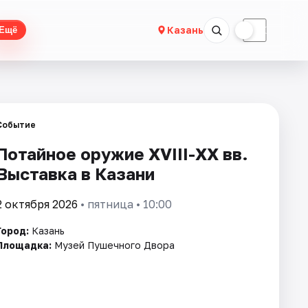
☀
☾
Казань
Ещё
Событие
Потайное оружие XVIII-XX вв.
Выставка в Казани
2 октября 2026
• пятница • 10:00
Город:
Казань
Площадка:
Музей Пушечного Двора