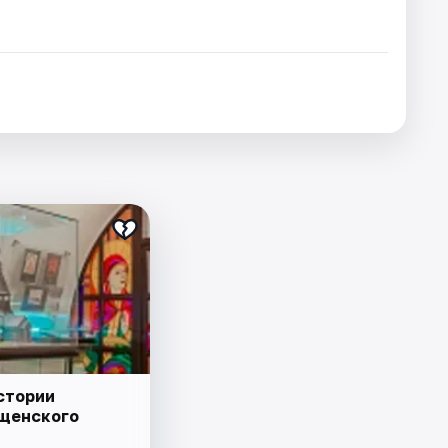
стории
щенского