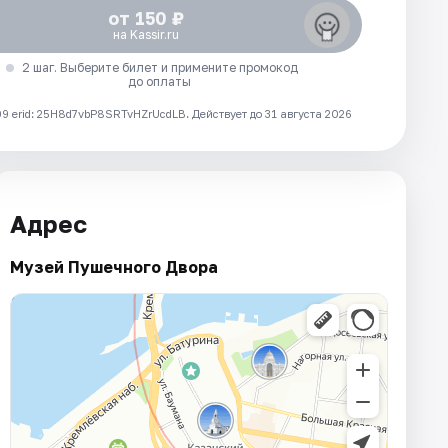
от 150 ₽
на Kassir.ru
2 шаг. Выберите билет и примените промокод
до оплаты
 erid: 25H8d7vbP8SRTvHZrUcdLB.
Действует до 31 августа 2026
Адрес
Музей Пушечного Двора