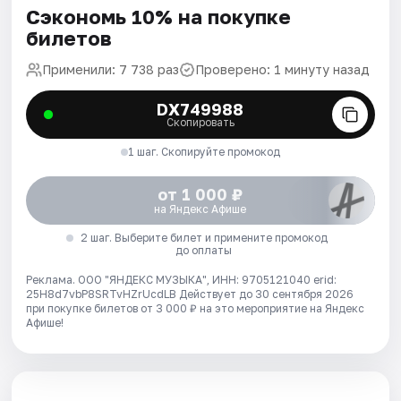
Сэкономь 10% на покупке
билетов
Применили: 7 738 раз
Проверено: 1 минуту назад
DX749988
Скопировать
1 шаг. Скопируйте промокод
от 1 000 ₽
на Яндекс Афише
2 шаг. Выберите билет и примените промокод
до оплаты
Реклама. ООО "ЯНДЕКС МУЗЫКА", ИНН: 9705121040 erid:
25H8d7vbP8SRTvHZrUcdLB
Действует до 30 сентября 2026
при покупке билетов от 3 000 ₽ на это мероприятие на Яндекс
Афише!