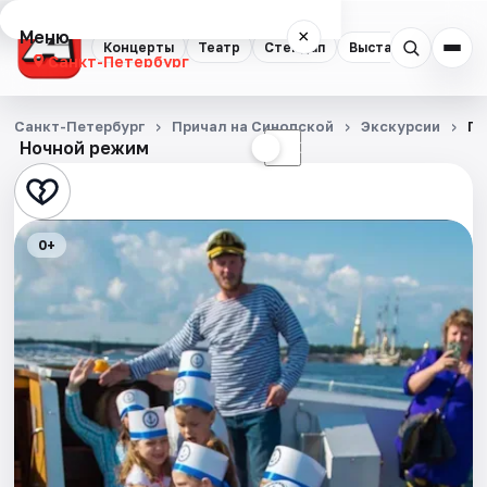
Меню
×
Концерты
Театр
Стендап
Выставки
Квест
Санкт-Петербург
Концерты
Санкт-Петербург
Причал на Синопской
Экскурсии
По
Ночной режим
☀
☾
Театр
Стендап
0+
Выставки
Квесты
Экскурсии
Спорт
События