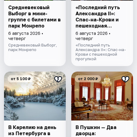
Cредневековый
«Последний путь
Выборг в мини-
Александра II»:
группе c билетами в
Спас-на-Крови и
парк Монрепо
пешеходная
прогулка
6 августа 2026 •
6 августа 2026 •
четверг
четверг
Средневековый Выборг,
«Последний путь
парк Монрепо
Александра II»: Спас-на-
Крови с пешеходной
прогулкой
от 5 100 ₽
от 2 000 ₽
В Карелию на день
В Пушкин — Два
из Петербурга в
дворца: