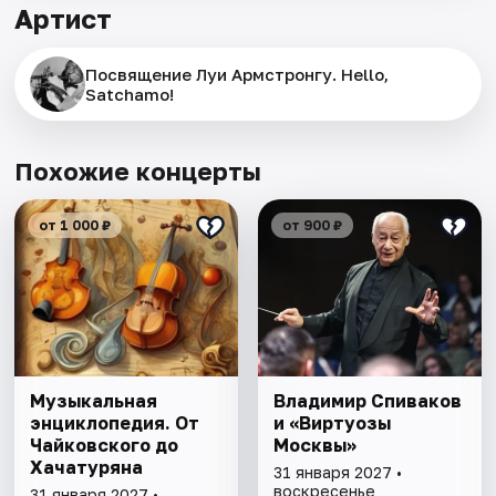
Артист
Посвящение Луи Армстронгу. Hello,
Satchamo!
Похожие концерты
от 1 000 ₽
от 900 ₽
Музыкальная
Владимир Спиваков
энциклопедия. От
и «Виртуозы
Чайковского до
Москвы»
Хачатуряна
31 января 2027 •
воскресенье
31 января 2027 •