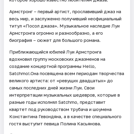
Армстронг – первый артист, прославивший джаз на
весь мир, и заслуженно получивший неофициальный
титул «Посол джаза». Музыкальное наследие Луи
Армстронга огромно и разнообразно, а его
биография – сюжет для большого романа.
Приближающийся юбилей Луи Армстронга
вдохновил группу московских джазменов на
создание концертной программы Hello,
Satchmo!.Она посвящена всем периодам творчества
великого артиста: от «ревущих двадцатых» до
самых последних дней жизни Луи. Свои
интерпретации музыкальных шедевров, которые в
разные годы исполнял Satchmo, представит
квартет под руководством трубача и шоумена
Константина Гевондяна, а в качестве специального
гостя выступит певица Полина Касьянова.