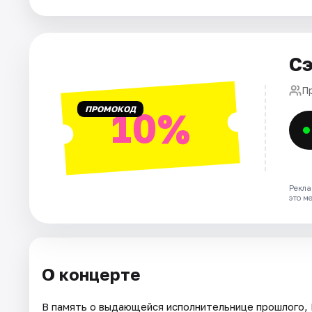
Города
Сэ
Площадки
П
Артисты
ПРОМОКОД
10%
Рейтинги
Рекла
это м
О концерте
В память о выдающейся исполнительнице прошлого,