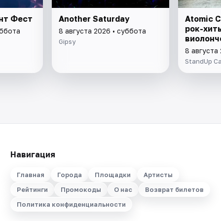
ант Фест
Another Saturday
Atomic C
рок-хит
уббота
8 августа 2026 • суббота
виолонч
Gipsy
8 августа
StandUp C
Навигация
Главная
Города
Площадки
Артисты
Рейтинги
Промокоды
О нас
Возврат билетов
Политика конфиденциальности