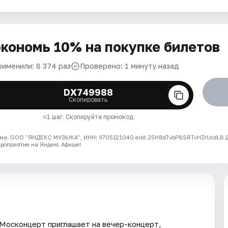
кономь 10% на покупке билетов
рименили: 8 374 раз
Проверено: 1 минуту назад
DX749988
Скопировать
1 шаг. Скопируйте промокод
ма. ООО "ЯНДЕКС МУЗЫКА", ИНН: 9705121040 erid: 25H8d7vbP8SRTvHZrUcdLB
ероприятие на Яндекс Афише!
 Москонцерт приглашает на вечер-концерт,