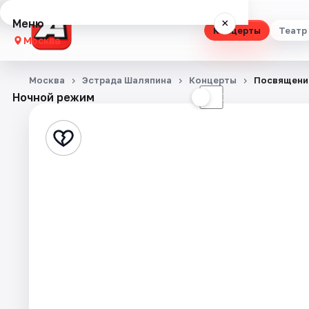
Меню
×
Концерты
Театр
Москва
Концерты
Москва
Эстрада Шаляпина
Концерты
Посвящени
Ночной режим
☀
☾
Театр
Стендап
Выставки
Квесты
Экскурсии
Спорт
События