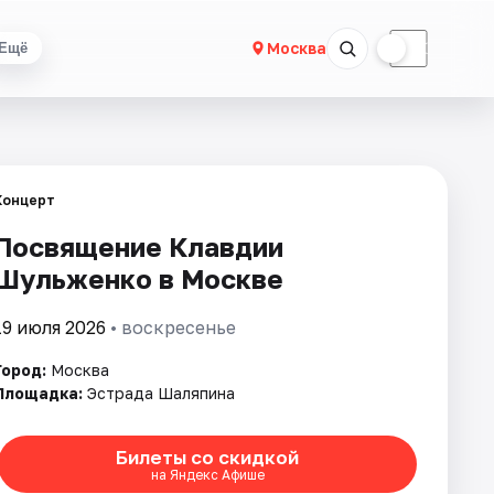
☀
☾
Москва
Ещё
Концерт
Посвящение Клавдии
Шульженко в Москве
19 июля 2026
• воскресенье
Город:
Москва
Площадка:
Эстрада Шаляпина
Билеты со скидкой
на Яндекс Афише