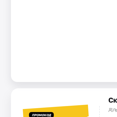
Города
Площадки
Артисты
Рейтинги
Ск
П
ПРОМОКОД