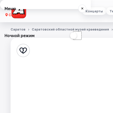
Меню
×
Концерты
Т
Саратов
Концерты
Саратов
Саратовский областной музей краеведения
Ночной режим
☀
☾
Театр
Стендап
Выставки
Квесты
Экскурсии
События