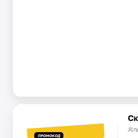
Города
Площадки
Артисты
Рейтинги
Ск
П
ПРОМОКОД