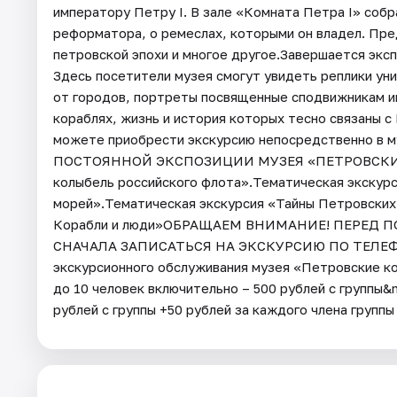
императору Петру I. В зале «Комната Петра I» соб
реформатора, о ремеслах, которыми он владел. Пр
петровской эпохи и многое другое.Завершается экс
Здесь посетители музея смогут увидеть реплики уни
от городов, портреты посвященные сподвижникам им
кораблях, жизнь и история которых тесно связаны 
можете приобрести экскурсию непосредственно
ПОСТОЯННОЙ ЭКСПОЗИЦИИ МУЗЕЯ «ПЕТРОВСКИЕ К
колыбель российского флота».Тематическая экскурс
морей».Тематическая экскурсия «Тайны Петровских
Корабли и люди»ОБРАЩАЕМ ВНИМАНИЕ! ПЕРЕД
СНАЧАЛА ЗАПИСАТЬСЯ НА ЭКСКУРСИЮ ПО ТЕЛЕФОНУ
экскурсионного обслуживания музея «Петровские ко
до 10 человек включительно – 500 рублей с группы&
рублей с группы +50 рублей за каждого члена группы