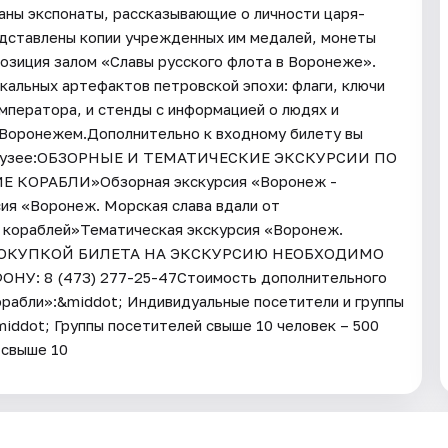
раны экспонаты, рассказывающие о личности царя-
едставлены копии учрежденных им медалей, монеты
позиция залом «Славы русского флота в Воронеже».
кальных артефактов петровской эпохи: флаги, ключи
ператора, и стенды с информацией о людях и
с Воронежем.Дополнительно к входному билету вы
 в музее:ОБЗОРНЫЕ И ТЕМАТИЧЕСКИЕ ЭКСКУРСИИ ПО
ОРАБЛИ»Обзорная экскурсия «Воронеж -
ия «Воронеж. Морская слава вдали от
 кораблей»Тематическая экскурсия «Воронеж.
 ПОКУПКОЙ БИЛЕТА НА ЭКСКУРСИЮ НЕОБХОДИМО
: 8 (473) 277-25-47Стоимость дополнительного
рабли»:&middot; Индивидуальные посетители и группы
middot; Группы посетителей свыше 10 человек – 500
 свыше 10