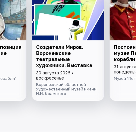
спозиция
Создатели Миров.
Постоян
кие
Воронежские
музея П
театральные
корабли
художники. Выставка
31 августа
понедель
30 августа 2026 •
воскресенье
корабли"
Музей "Пет
Воронежский областной
художественный музей имени
И.Н. Крамского