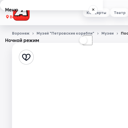
Меню
×
Концерты
Театр
Воронеж
Концерты
Воронеж
Музей "Петровские корабли"
Музеи
Пос
Ночной режим
☀
☾
Театр
Стендап
Выставки
Квесты
Экскурсии
Спорт
События