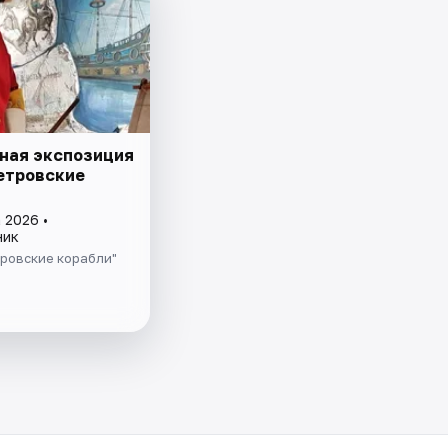
ная экспозиция
етровские
 2026 •
ник
ровские корабли"