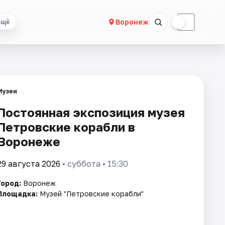
☀
☾
Воронеж
Ещё
Музеи
Постоянная экспозиция музея
Петровские корабли в
Воронеже
29 августа 2026
• суббота • 15:30
Город:
Воронеж
Площадка:
Музей "Петровские корабли"