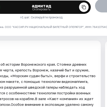
адмитад
Скопировать
1 шаг. Скопируйте промокод
ма. ООО "КАССИР.РУ-НАЦИОНАЛЬНЫЙ БИЛЕТНЫЙ ОПЕРАТОР", ИНН: 7841075409
 об истории Воронежского края. Стоянки древних
я черта, крепость Воронеж, казачий быт и оружие,
ходы, «Морским судам быть!», верфи и строительство
ном макете, с помощью технологии видеомаппинга,
 из разрушенной шведской галеры наблюдать ход
тся с особенностями технологии постройки военных
атросов на корабле.В зале «Кают-компания» их ждет
 эпохи.Особое внимание в экспозиции уделено самому