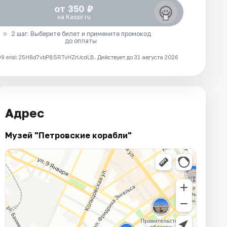
от 350 ₽
на Kassir.ru
2 шаг. Выберите билет и примените промокод
до оплаты
 erid: 25H8d7vbP8SRTvHZrUcdLB.
Действует до 31 августа 2026
Адрес
Музей "Петровские корабли"