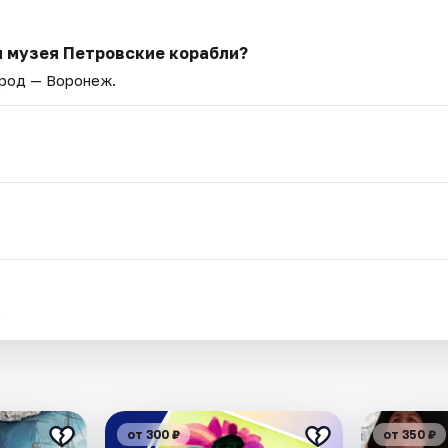
я музея Петровские корабли?
ород — Воронеж.
.
от 300 ₽
от 350 ₽