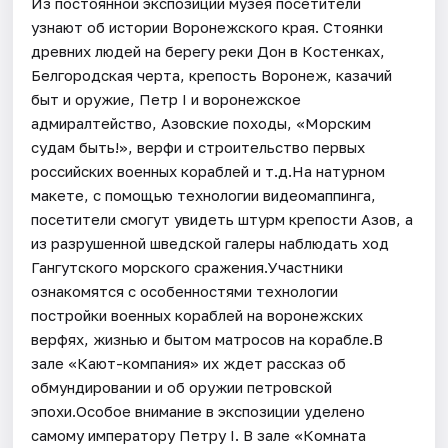
Из постоянной экспозиции музея посетители
узнают об истории Воронежского края. Стоянки
древних людей на берегу реки Дон в Костенках,
Белгородская черта, крепость Воронеж, казачий
быт и оружие, Петр I и воронежское
адмиралтейство, Азовские походы, «Морским
судам быть!», верфи и строительство первых
российских военных кораблей и т.д.На натурном
макете, с помощью технологии видеомаппинга,
посетители смогут увидеть штурм крепости Азов, а
из разрушенной шведской галеры наблюдать ход
Гангутского морского сражения.Участники
ознакомятся с особенностями технологии
постройки военных кораблей на воронежских
верфях, жизнью и бытом матросов на корабле.В
зале «Кают-компания» их ждет рассказ об
обмундировании и об оружии петровской
эпохи.Особое внимание в экспозиции уделено
самому императору Петру I. В зале «Комната