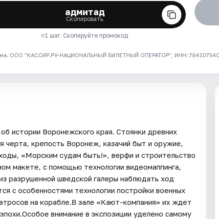
адмитад
Скопировать
1 шаг. Скопируйте промокод
ма. ООО "КАССИР.РУ-НАЦИОНАЛЬНЫЙ БИЛЕТНЫЙ ОПЕРАТОР", ИНН: 7841075409
 об истории Воронежского края. Стоянки древних
я черта, крепость Воронеж, казачий быт и оружие,
ходы, «Морским судам быть!», верфи и строительство
ном макете, с помощью технологии видеомаппинга,
 из разрушенной шведской галеры наблюдать ход
тся с особенностями технологии постройки военных
атросов на корабле.В зале «Кают-компания» их ждет
 эпохи.Особое внимание в экспозиции уделено самому