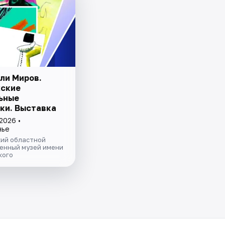
ли Миров.
ские
ьные
ки. Выставка
2026 •
нье
ий областной
енный музей имени
кого