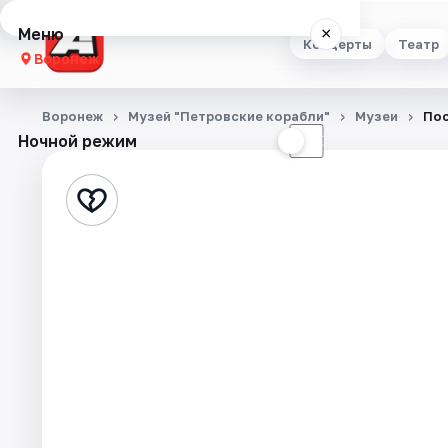
Меню
×
Концерты
Театр
Воронеж
Концерты
Воронеж
Музей "Петровские корабли"
Музеи
Пос
Ночной режим
☀
☾
Театр
Стендап
Выставки
Квесты
Экскурсии
Спорт
События