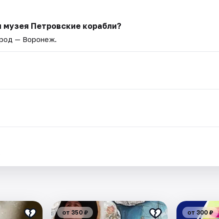
я музея Петровские корабли?
ород — Воронеж.
.
от 350 ₽
от 300 ₽