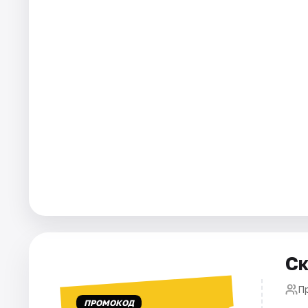
Города
Площадки
Артисты
Рейтинги
Ск
П
ПРОМОКОД