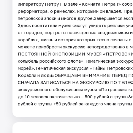
императору Петру I. В зале «Комната Петра I» соб
реформатора, о ремеслах, которыми он владел. Пр
петровской эпохи и многое другое.Завершается экс
Здесь посетители музея смогут увидеть реплики уни
от городов, портреты посвященные сподвижникам им
кораблях, жизнь и история которых тесно связаны 
можете приобрести экскурсию непосредственно
ПОСТОЯННОЙ ЭКСПОЗИЦИИ МУЗЕЯ «ПЕТРОВСКИЕ К
колыбель российского флота».Тематическая экскурс
морей».Тематическая экскурсия «Тайны Петровских
Корабли и люди»ОБРАЩАЕМ ВНИМАНИЕ! ПЕРЕД
СНАЧАЛА ЗАПИСАТЬСЯ НА ЭКСКУРСИЮ ПО ТЕЛЕФОНУ
экскурсионного обслуживания музея «Петровские ко
до 10 человек включительно – 500 рублей с группы&
рублей с группы +50 рублей за каждого члена группы