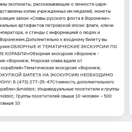
раны экспонаты, рассказывающие о личности царя-
едставлены копии учрежденных им медалей, монеты
позиция залом «Славы русского флота в Воронеже».
кальных артефактов петровской эпохи: флаги, ключи
ператора, и стенды с информацией о людях и
с Воронежем.Дополнительно к входному билету вы
 в музее:ОБЗОРНЫЕ И ТЕМАТИЧЕСКИЕ ЭКСКУРСИИ ПО
ОРАБЛИ»Обзорная экскурсия «Воронеж -
ия «Воронеж. Морская слава вдали от
 кораблей»Тематическая экскурсия «Воронеж.
 ПОКУПКОЙ БИЛЕТА НА ЭКСКУРСИЮ НЕОБХОДИМО
: 8 (473) 277-25-47Стоимость дополнительного
рабли»:&middot; Индивидуальные посетители и группы
middot; Группы посетителей свыше 10 человек – 500
 свыше 10