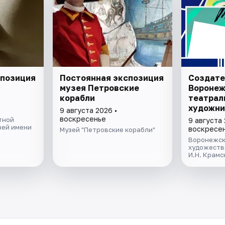
спозиция
Постоянная экспозиция
Создате
музея Петровские
Воронеж
корабли
театрал
художни
9 августа 2026 •
воскресенье
тной
9 августа 
зей имени
воскресе
Музей "Петровские корабли"
Воронежск
художеств
И.Н. Крамс