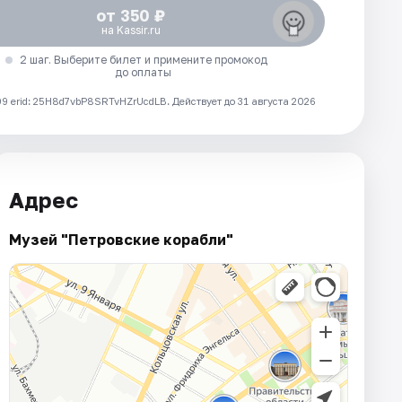
от 350 ₽
на Kassir.ru
2 шаг. Выберите билет и примените промокод
до оплаты
 erid: 25H8d7vbP8SRTvHZrUcdLB.
Действует до 31 августа 2026
Адрес
Музей "Петровские корабли"