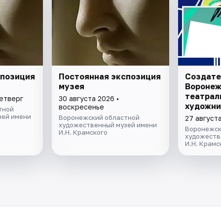
спозиция
Постоянная экспозиция
Создате
музея
Воронеж
театрал
четверг
30 августа 2026 •
художни
воскресенье
тной
зей имени
Воронежский областной
27 августа
художественный музей имени
Воронежск
И.Н. Крамского
художеств
И.Н. Крамс