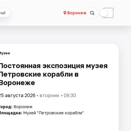
☀
☾
Воронеж
Ещё
Музеи
Постоянная экспозиция музея
Петровские корабли в
Воронеже
25 августа 2026
• вторник • 09:30
Город:
Воронеж
Площадка:
Музей "Петровские корабли"