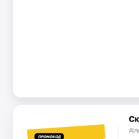
Города
Площадки
Артисты
Рейтинги
Ск
П
ПРОМОКОД