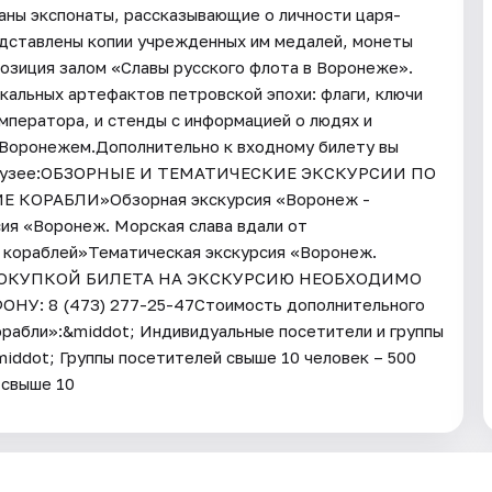
раны экспонаты, рассказывающие о личности царя-
едставлены копии учрежденных им медалей, монеты
позиция залом «Славы русского флота в Воронеже».
кальных артефактов петровской эпохи: флаги, ключи
ператора, и стенды с информацией о людях и
с Воронежем.Дополнительно к входному билету вы
 в музее:ОБЗОРНЫЕ И ТЕМАТИЧЕСКИЕ ЭКСКУРСИИ ПО
ОРАБЛИ»Обзорная экскурсия «Воронеж -
ия «Воронеж. Морская слава вдали от
 кораблей»Тематическая экскурсия «Воронеж.
 ПОКУПКОЙ БИЛЕТА НА ЭКСКУРСИЮ НЕОБХОДИМО
: 8 (473) 277-25-47Стоимость дополнительного
рабли»:&middot; Индивидуальные посетители и группы
middot; Группы посетителей свыше 10 человек – 500
 свыше 10