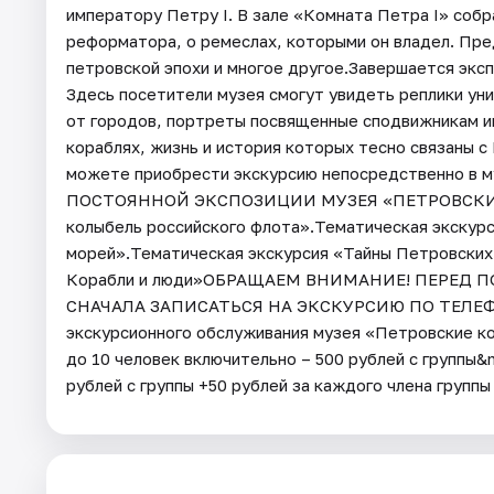
императору Петру I. В зале «Комната Петра I» соб
реформатора, о ремеслах, которыми он владел. Пр
петровской эпохи и многое другое.Завершается экс
Здесь посетители музея смогут увидеть реплики уни
от городов, портреты посвященные сподвижникам им
кораблях, жизнь и история которых тесно связаны 
можете приобрести экскурсию непосредственно
ПОСТОЯННОЙ ЭКСПОЗИЦИИ МУЗЕЯ «ПЕТРОВСКИЕ К
колыбель российского флота».Тематическая экскурс
морей».Тематическая экскурсия «Тайны Петровских
Корабли и люди»ОБРАЩАЕМ ВНИМАНИЕ! ПЕРЕД
СНАЧАЛА ЗАПИСАТЬСЯ НА ЭКСКУРСИЮ ПО ТЕЛЕФОНУ
экскурсионного обслуживания музея «Петровские ко
до 10 человек включительно – 500 рублей с группы&
рублей с группы +50 рублей за каждого члена группы