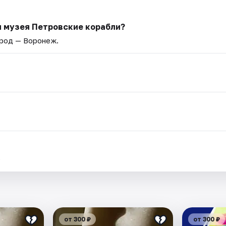
я музея Петровские корабли?
ород — Воронеж.
.
от 300 ₽
от 300 ₽