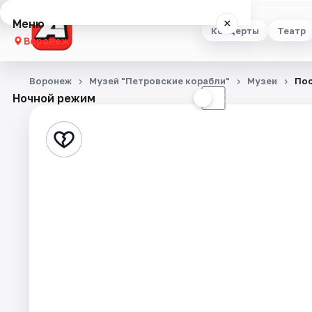
Меню
×
Концерты
Театр
Воронеж
Концерты
Воронеж
Музей "Петровские корабли"
Музеи
Пос
Ночной режим
☀
☾
Театр
Стендап
Выставки
Квесты
Экскурсии
Спорт
События