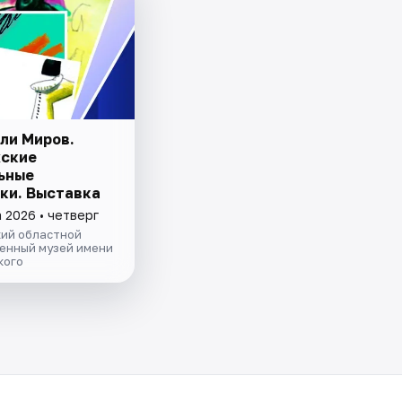
ли Миров.
ские
ьные
ки. Выставка
 2026 • четверг
ий областной
енный музей имени
кого