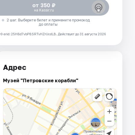
от 350 ₽
на Kassir.ru
2 шаг. Выберите билет и примените промокод
до оплаты
 erid: 25H8d7vbP8SRTvHZrUcdLB.
Действует до 31 августа 2026
Адрес
Музей "Петровские корабли"