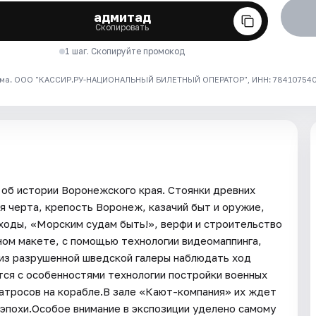
адмитад
Скопировать
1 шаг. Скопируйте промокод
ма. ООО "КАССИР.РУ-НАЦИОНАЛЬНЫЙ БИЛЕТНЫЙ ОПЕРАТОР", ИНН: 7841075409
 об истории Воронежского края. Стоянки древних
я черта, крепость Воронеж, казачий быт и оружие,
ходы, «Морским судам быть!», верфи и строительство
ном макете, с помощью технологии видеомаппинга,
 из разрушенной шведской галеры наблюдать ход
тся с особенностями технологии постройки военных
атросов на корабле.В зале «Кают-компания» их ждет
 эпохи.Особое внимание в экспозиции уделено самому