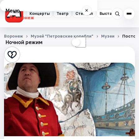
Меню
×
Концерты
Театр
Стендап
Выставки
Квест
Воронеж
Концерты
Воронеж
Музей "Петровские корабли"
Музеи
Постоя
Ночной режим
☀
☾
Театр
Стендап
Выставки
Квесты
Экскурсии
Спорт
События