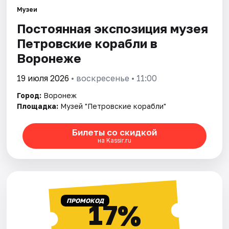
Музеи
Постоянная экспозиция музея
Города
Петровские корабли в
Площадки
Воронеже
Артисты
19 июля 2026
• воскресенье • 11:00
Город:
Воронеж
Рейтинги
Площадка:
Музей "Петровские корабли"
Билеты со скидкой
на Kassir.ru
ПРОМОКОД
17%