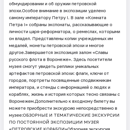
обмундировании и об оружии петровской
эпохи.Особое внимание в экспозиции уделено
самому императору Петру I. В зале «Комната
Петра I» собраны экспонаты, рассказывающие о
личности царя-реформатора, о ремеслах, которыми
он владел. Представлены копии учрежденных им
медалей, монеты петровской эпохи и многое
другое.Завершается экспозиция залом «Славы
русского флота в Воронеже». Здесь посетители
музея смогут увидеть реплики уникальных
артефактов петровской эпохи: флаги, ключи от
городов, портреты посвященные сподвижникам
императора, и стенды с информацией о людях и
кораблях, жизнь и история которых тесно связаны с
Воронежем.Дополнительно к входному билету вы
можете приобрести экскурсию непосредственно в
музее:ОБЗОРНЫЕ И ТЕМАТИЧЕСКИЕ ЭКСКУРСИИ
ПО ПОСТОЯННОЙ ЭКСПОЗИЦИИ МУЗЕЯ
«ПЕТРОВСКИЕ КОРАБЛИ»Обзорная экскурсия