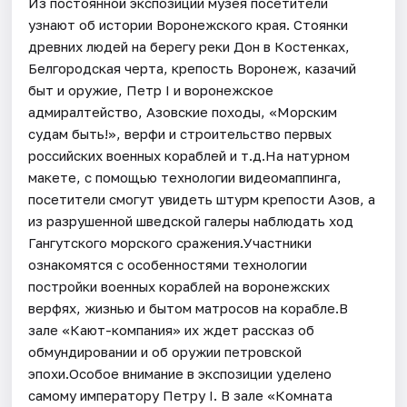
Из постоянной экспозиции музея посетители
узнают об истории Воронежского края. Стоянки
древних людей на берегу реки Дон в Костенках,
Белгородская черта, крепость Воронеж, казачий
быт и оружие, Петр I и воронежское
адмиралтейство, Азовские походы, «Морским
судам быть!», верфи и строительство первых
российских военных кораблей и т.д.На натурном
макете, с помощью технологии видеомаппинга,
посетители смогут увидеть штурм крепости Азов, а
из разрушенной шведской галеры наблюдать ход
Гангутского морского сражения.Участники
ознакомятся с особенностями технологии
постройки военных кораблей на воронежских
верфях, жизнью и бытом матросов на корабле.В
зале «Кают-компания» их ждет рассказ об
обмундировании и об оружии петровской
эпохи.Особое внимание в экспозиции уделено
самому императору Петру I. В зале «Комната