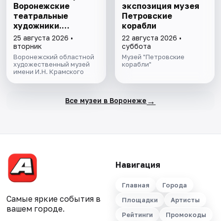
Воронежские
экспозиция музея
театральные
Петровские
художники.
корабли
Выставка
25 августа 2026 •
22 августа 2026 •
вторник
суббота
Воронежский областной
Музей "Петровские
художественный музей
корабли"
имени И.Н. Крамского
→
Все музеи в Воронеже
Навигация
Главная
Города
Самые яркие события в
Площадки
Артисты
вашем городе.
Рейтинги
Промокоды