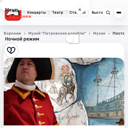
Меню
×
Концерты
Театр
Стендап
Выставки
Квест
Воронеж
Концерты
Воронеж
Музей "Петровские корабли"
Музеи
Постоя
Ночной режим
☀
☾
Театр
Стендап
Выставки
Квесты
Экскурсии
Спорт
События