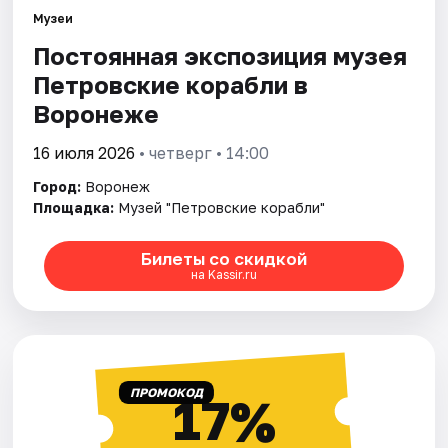
Музеи
Постоянная экспозиция музея
Города
Петровские корабли в
Площадки
Воронеже
Артисты
16 июля 2026
• четверг • 14:00
Город:
Воронеж
Рейтинги
Площадка:
Музей "Петровские корабли"
Билеты со скидкой
на Kassir.ru
ПРОМОКОД
17%