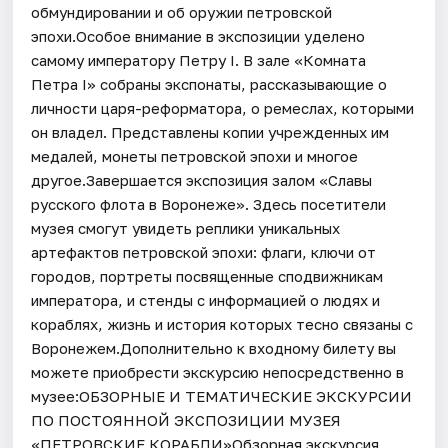
обмундировании и об оружии петровской
эпохи.Особое внимание в экспозиции уделено
самому императору Петру I. В зале «Комната
Петра I» собраны экспонаты, рассказывающие о
личности царя-реформатора, о ремеслах, которыми
он владел. Представлены копии учрежденных им
медалей, монеты петровской эпохи и многое
другое.Завершается экспозиция залом «Славы
русского флота в Воронеже». Здесь посетители
музея смогут увидеть реплики уникальных
артефактов петровской эпохи: флаги, ключи от
городов, портреты посвященные сподвижникам
императора, и стенды с информацией о людях и
кораблях, жизнь и история которых тесно связаны с
Воронежем.Дополнительно к входному билету вы
можете приобрести экскурсию непосредственно в
музее:ОБЗОРНЫЕ И ТЕМАТИЧЕСКИЕ ЭКСКУРСИИ
ПО ПОСТОЯННОЙ ЭКСПОЗИЦИИ МУЗЕЯ
«ПЕТРОВСКИЕ КОРАБЛИ»Обзорная экскурсия