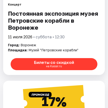
Концерт
Постоянная экспозиция музея
Города
Петровские корабли в
Площадки
Воронеже
Артисты
11 июля 2026
• суббота • 12:30
Город:
Воронеж
Рейтинги
Площадка:
Музей "Петровские корабли"
Билеты со скидкой
на Kassir.ru
ПРОМОКОД
17%