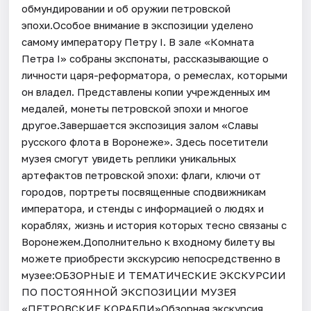
обмундировании и об оружии петровской
эпохи.Особое внимание в экспозиции уделено
самому императору Петру I. В зале «Комната
Петра I» собраны экспонаты, рассказывающие о
личности царя-реформатора, о ремеслах, которыми
он владел. Представлены копии учрежденных им
медалей, монеты петровской эпохи и многое
другое.Завершается экспозиция залом «Славы
русского флота в Воронеже». Здесь посетители
музея смогут увидеть реплики уникальных
артефактов петровской эпохи: флаги, ключи от
городов, портреты посвященные сподвижникам
императора, и стенды с информацией о людях и
кораблях, жизнь и история которых тесно связаны с
Воронежем.Дополнительно к входному билету вы
можете приобрести экскурсию непосредственно в
музее:ОБЗОРНЫЕ И ТЕМАТИЧЕСКИЕ ЭКСКУРСИИ
ПО ПОСТОЯННОЙ ЭКСПОЗИЦИИ МУЗЕЯ
«ПЕТРОВСКИЕ КОРАБЛИ»Обзорная экскурсия