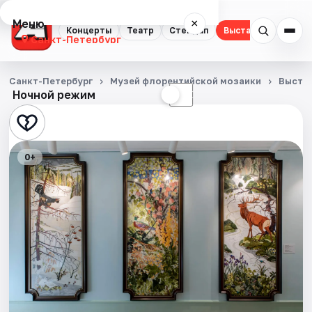
Меню
×
Концерты
Театр
Стендап
Выставки
Квест
Санкт-Петербург
Концерты
Санкт-Петербург
Музей флорентийской мозаики
Выста
Ночной режим
☀
☾
Театр
Стендап
0+
Выставки
Квесты
Экскурсии
Спорт
События