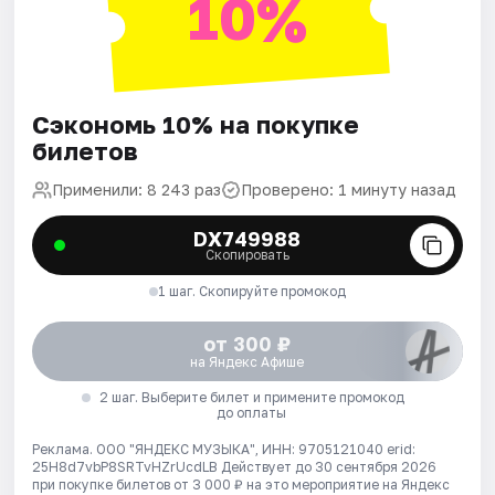
10%
Сэкономь 10% на покупке
билетов
Применили: 8 243 раз
Проверено: 1 минуту назад
DX749988
Скопировать
1 шаг. Скопируйте промокод
от 300 ₽
на Яндекс Афише
2 шаг. Выберите билет и примените промокод
до оплаты
Реклама. ООО "ЯНДЕКС МУЗЫКА", ИНН: 9705121040 erid:
25H8d7vbP8SRTvHZrUcdLB
Действует до 30 сентября 2026
при покупке билетов от 3 000 ₽ на это мероприятие на Яндекс