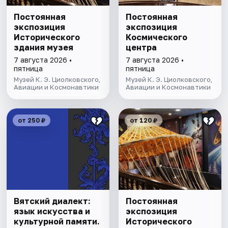
Постоянная
Постоянная
экспозиция
экспозиция
Исторического
Космического
здания музея
центра
7 августа 2026 •
7 августа 2026 •
пятница
пятница
Музей К. Э. Циолковского,
Музей К. Э. Циолковского,
Авиации и Космонавтики
Авиации и Космонавтики
от 250 ₽
от 120 ₽
Вятский диалект:
Постоянная
язык искусства и
экспозиция
культурной памяти.
Исторического