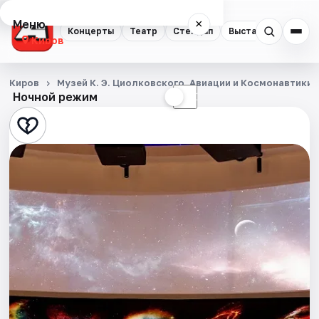
Меню
×
Концерты
Театр
Стендап
Выставки
Квест
Киров
Концерты
Киров
Музей К. Э. Циолковского, Авиации и Космонавтики
Ночной режим
☀
☾
Театр
Стендап
Выставки
Квесты
Экскурсии
Спорт
События