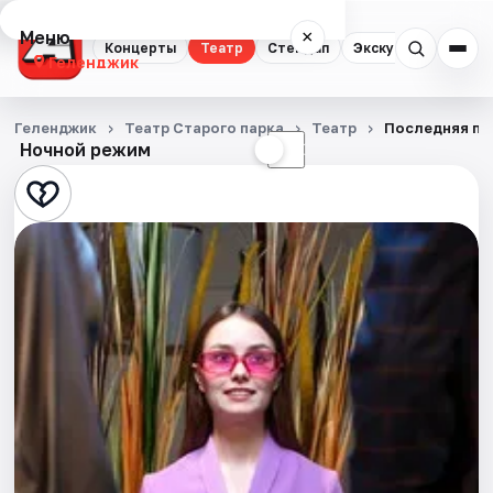
Меню
×
Концерты
Театр
Стендап
Экскурсии
Геленджик
Концерты
Геленджик
Театр Старого паркa
Театр
Последняя по
Ночной режим
☀
☾
Театр
Стендап
Экскурсии
События
Города
Площадки