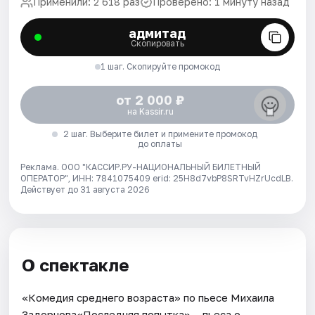
Применили: 2 618 раз
Проверено: 1 минуту назад
адмитад
Скопировать
1 шаг. Скопируйте промокод
от 2 000 ₽
на Kassir.ru
2 шаг. Выберите билет и примените промокод
до оплаты
Реклама. ООО "КАССИР.РУ-НАЦИОНАЛЬНЫЙ БИЛЕТНЫЙ
ОПЕРАТОР", ИНН: 7841075409 erid: 25H8d7vbP8SRTvHZrUcdLB.
Действует до 31 августа 2026
О спектакле
«Комедия среднего возраста» по пьесе Михаила
Задорнова«Последняя попытка» – пьеса о