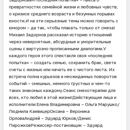
превратностях семейной жизни и любовных чувств,
о кризисе среднего возраста и безумных порывах
юности.И на эти серьезные темы можно говорить с
юмором – да так, чтобы плакать только от смеха!
Михаил Задорнов рассказал историю отношений
через невероятные, абсурдные и уморительные
сцены с виртуозно прописанными диалогами.У
каждого героя этого спектакля своя «последняя
попытка» – создать семью, сохранить брак, свети
счеты с жизнью или начать ее с чистого листа. Их
встреча полна курьезов и неожиданных поворотов
событий – смешных, немного грустных и чем-то
таких знакомых каждому.Сеанс смехотерапии для
всех, кто любил в этой жизни!Действующие лица и
исполнители:Елена Владимировна – Ольга Марушко/
Людмила КаевицерОксана – Вероника
ОрловаАндрей – Эдуард Юрков/Денис
ПирожковРежиссер-постановщик – Эдуард