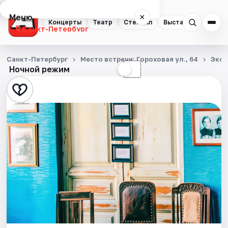
Меню
×
Концерты
Театр
Стендап
Выставки
Квест
Санкт-Петербург
Концерты
Санкт-Петербург
Место встречи: Гороховая ул., 64
Экск
Ночной режим
☀
☾
Театр
Стендап
Выставки
Квесты
Экскурсии
Спорт
События