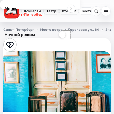
Меню
×
Концерты
Театр
Стендап
Выставки
Квест
Санкт-Петербург
Концерты
Санкт-Петербург
Место встречи: Гороховая ул., 64
Экск
Ночной режим
☀
☾
Театр
Стендап
Выставки
Квесты
Экскурсии
Спорт
События