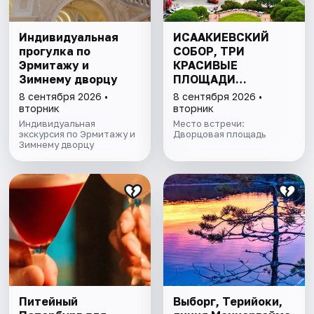
Индивидуальная
ИСААКИЕВСКИЙ
прогулка по
СОБОР, ТРИ
Эрмитажу и
КРАСИВЫЕ
Зимнему дворцу
ПЛОЩАДИ
ПЕТЕРБУРГА И
8 сентября 2026 •
8 сентября 2026 •
ПОДЪЁМ НА
вторник
вторник
КОЛОННАДУ В
Индивидуальная
Место встречи:
экскурсия по Эрмитажу и
МИНИ-ГРУППЕ
Дворцовая площадь
Зимнему дворцу
Питейный
Выборг, Терийоки,