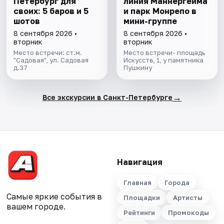
Петербург для
линия Маннергейма
своих: 5 баров и 5
и парк Монрепо в
шотов
мини-группе
8 сентября 2026 •
8 сентября 2026 •
вторник
вторник
Место встречи: ст.м.
Место встречи- площадь
"Садовая", ул. Садовая
Искусств, 1, у памятника
д.37
Пушкину
→
Все экскурсии в Санкт-Петербурге
Навигация
Главная
Города
Самые яркие события в
Площадки
Артисты
вашем городе.
Рейтинги
Промокоды