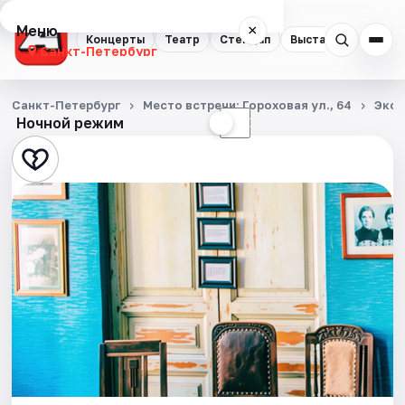
Меню
×
Концерты
Театр
Стендап
Выставки
Квест
Санкт-Петербург
Концерты
Санкт-Петербург
Место встречи: Гороховая ул., 64
Экск
Ночной режим
☀
☾
Театр
Стендап
Выставки
Квесты
Экскурсии
Спорт
События