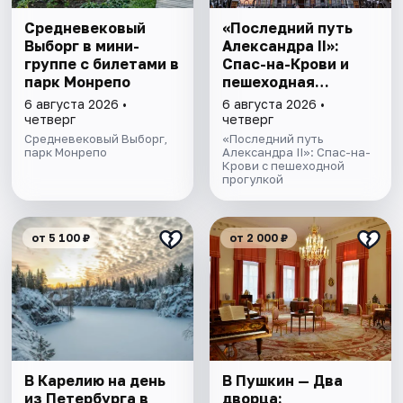
Cредневековый
«Последний путь
Выборг в мини-
Александра II»:
группе c билетами в
Спас-на-Крови и
парк Монрепо
пешеходная
прогулка
6 августа 2026 •
6 августа 2026 •
четверг
четверг
Средневековый Выборг,
«Последний путь
парк Монрепо
Александра II»: Спас-на-
Крови с пешеходной
прогулкой
от 5 100 ₽
от 2 000 ₽
В Карелию на день
В Пушкин — Два
из Петербурга в
дворца: