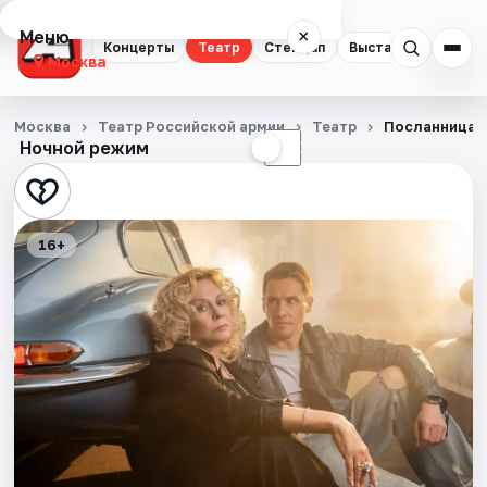
Меню
×
Концерты
Театр
Стендап
Выставки
Квест
Москва
Концерты
Москва
Театр Российской армии
Театр
Посланница
Ночной режим
☀
☾
Театр
Стендап
16+
Выставки
Квесты
Экскурсии
Спорт
События