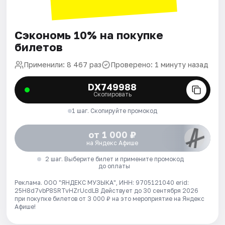
Сэкономь 10% на покупке
билетов
Применили: 8 467 раз
Проверено: 1 минуту назад
DX749988
Скопировать
1 шаг. Скопируйте промокод
от 1 000 ₽
на Яндекс Афише
2 шаг. Выберите билет и примените промокод
до оплаты
Реклама. ООО "ЯНДЕКС МУЗЫКА", ИНН: 9705121040 erid:
25H8d7vbP8SRTvHZrUcdLB
Действует до 30 сентября 2026
при покупке билетов от 3 000 ₽ на это мероприятие на Яндекс
Афише!