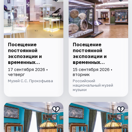
Посещение
Посещение
постоянной
постоянной
экспозиции и
экспозиции и
временных
временных
выставок музея
выставок Музея
17 сентября 2026 •
15 сентября 2026 •
С.С. Прокофьева
музыки
четверг
вторник
Музей С.С. Прокофьева
Российский
национальный музей
музыки