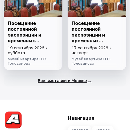
Посещение
Посещение
постоянной
постоянной
экспозиции и
экспозиции и
временных
временных
выставок музея-
выставок музея-
19 сентября 2026 •
17 сентября 2026 •
квартиры Н.С.
квартиры Н.С.
суббота
четверг
Голованова
Голованова
Музей квартира Н.С.
Музей квартира Н.С.
Голованова
Голованова
→
Все выставки в Москве
Навигация