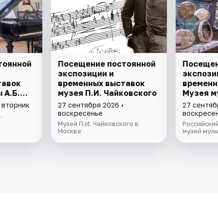
тоянной
Посещение постоянной
Посещен
экспозиции и
экспози
тавок
временных выставок
временн
 А.Б.
музея П.И. Чайковского
Музея м
а
 вторник
27 сентября 2026 •
27 сентяб
воскресенье
воскресе
.
Музей П.И. Чайковского в
Российски
Москве
музей муз