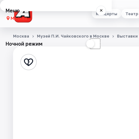
Меню
×
Концерты
Театр
Москва
Концерты
Москва
Музей П.И. Чайковского в Москве
Выставки
Ночной режим
☀
☾
Театр
Стендап
Выставки
Квесты
Экскурсии
Спорт
События