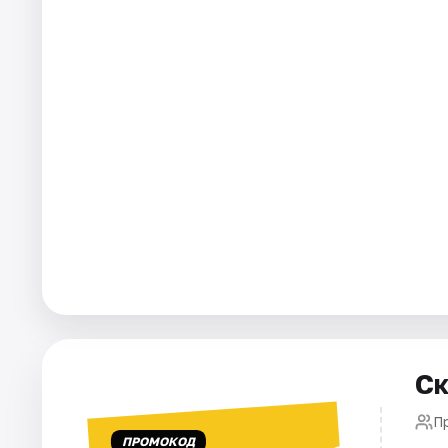
Города
Площадки
Артисты
Рейтинги
Ск
П
ПРОМОКОД