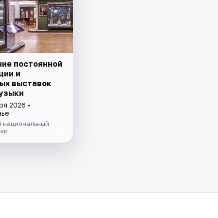
ие постоянной
ции и
ых выставок
узыки
ря 2026 •
нье
й национальный
ыки