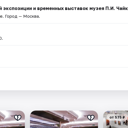
 экспозиции и временных выставок музея П.И. Чай
ве
. Город — Москва.
0.
.
от 575 ₽