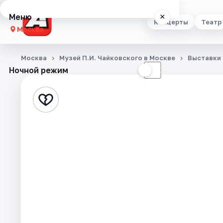
Меню
×
Концерты
Театр
Москва
Концерты
Москва
Музей П.И. Чайковского в Москве
Выставки
Ночной режим
☀
☾
Театр
Стендап
Выставки
Квесты
Экскурсии
Спорт
События