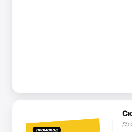
Города
Площадки
Артисты
Рейтинги
Ск
П
ПРОМОКОД