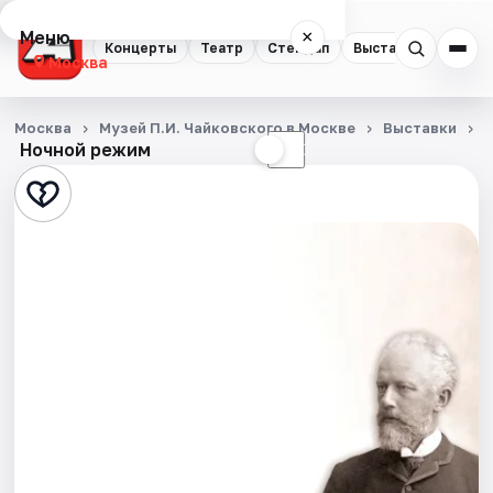
Меню
×
Концерты
Театр
Стендап
Выставки
Квест
Москва
Концерты
Москва
Музей П.И. Чайковского в Москве
Выставки
Ночной режим
☀
☾
Театр
Стендап
Выставки
Квесты
Экскурсии
Спорт
События