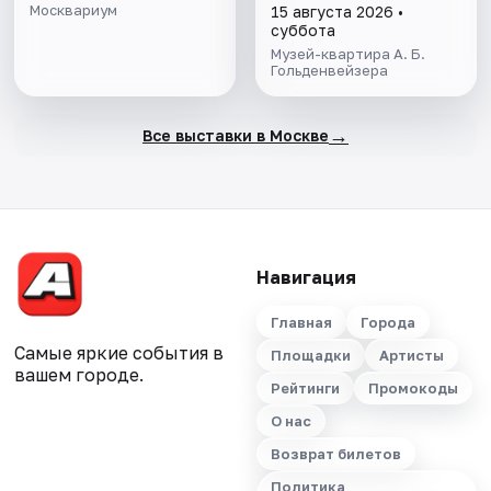
выставок музея-
Москвариум
15 августа 2026 •
квартиры А.Б.
суббота
Гольденвейзера
Музей-квартира А. Б.
Гольденвейзера
→
Все выставки в Москве
Навигация
Главная
Города
Самые яркие события в
Площадки
Артисты
вашем городе.
Рейтинги
Промокоды
О нас
Возврат билетов
Политика