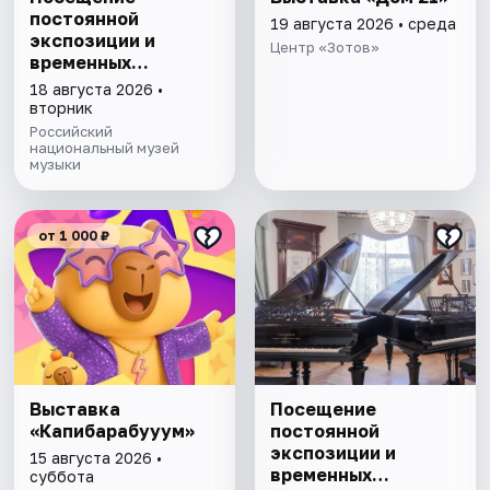
постоянной
19 августа 2026 • среда
экспозиции и
Центр «Зотов»
временных
выставок Музея
18 августа 2026 •
музыки
вторник
Российский
национальный музей
музыки
от 1 000 ₽
Выставка
Посещение
«Капибарабууум»
постоянной
экспозиции и
15 августа 2026 •
временных
суббота