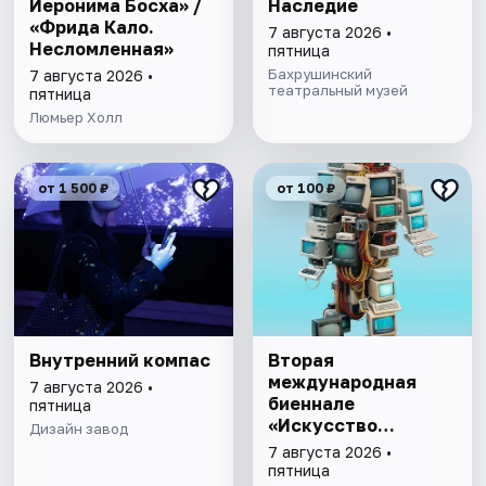
Иеронима Босха» /
Наследие
«Фрида Кало.
7 августа 2026 •
Несломленная»
пятница
Бахрушинский
7 августа 2026 •
театральный музей
пятница
Люмьер Холл
от 1 500 ₽
от 100 ₽
Внутренний компас
Вторая
международная
7 августа 2026 •
биеннале
пятница
«Искусство
Дизайн завод
будущего»
7 августа 2026 •
пятница