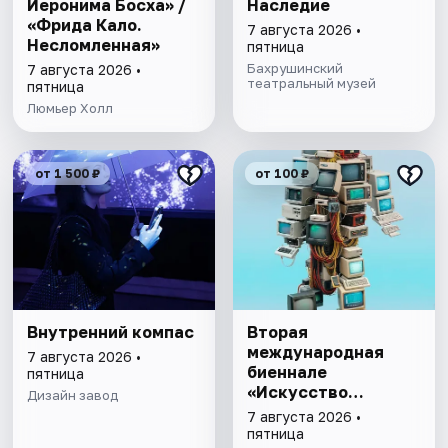
Иеронима Босха» /
Наследие
«Фрида Кало.
7 августа 2026 •
Несломленная»
пятница
Бахрушинский
7 августа 2026 •
театральный музей
пятница
Люмьер Холл
от 1 500 ₽
от 100 ₽
Внутренний компас
Вторая
международная
7 августа 2026 •
биеннале
пятница
«Искусство
Дизайн завод
будущего»
7 августа 2026 •
пятница