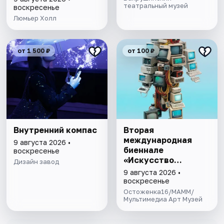
театральный музей
воскресенье
Люмьер Холл
от 1 500 ₽
от 100 ₽
Внутренний компас
Вторая
международная
9 августа 2026 •
биеннале
воскресенье
«Искусство
Дизайн завод
будущего»
9 августа 2026 •
воскресенье
Остоженка16/МАММ/
Мультимедиа Арт Музей