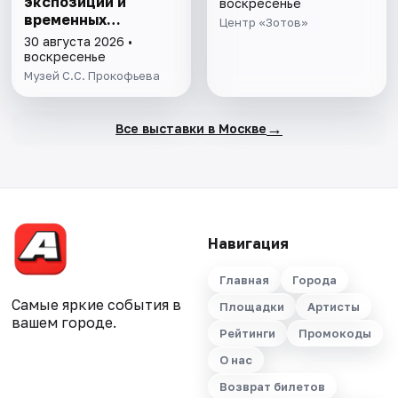
экспозиции и
воскресенье
временных
Центр «Зотов»
выставок музея
30 августа 2026 •
С.С. Прокофьева
воскресенье
Музей С.С. Прокофьева
→
Все выставки в Москве
Навигация
Главная
Города
Самые яркие события в
Площадки
Артисты
вашем городе.
Рейтинги
Промокоды
О нас
Возврат билетов