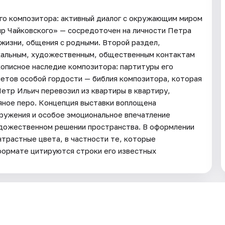
го композитора: активный диалог с окружающим миром
ир Чайковского» — сосредоточен на личности Петра
 жизни, общения с родными. Второй раздел,
кальным, художественным, общественным контактам
описное наследие композитора: партитуры его
етов особой гордости — библия композитора, которая
Петр Ильич перевозил из квартиры в квартиру,
яное перо. Концепция выставки воплощена
ружения и особое эмоциональное впечатление
дожественном решении пространства. В оформлении
нтрастные цвета, в частности те, которые
формате цитируются строки его известных