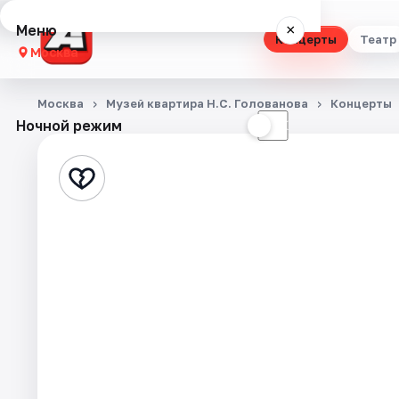
Меню
×
Концерты
Театр
Москва
Концерты
Москва
Музей квартира Н.С. Голованова
Концерты
Ночной режим
☀
☾
Театр
Стендап
Выставки
Квесты
Экскурсии
Спорт
События