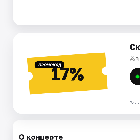
Города
Площадки
Ск
Артисты
П
Рейтинги
ПРОМОКОД
17%
Рекла
О концерте