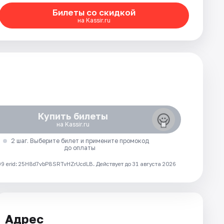
Билеты со скидкой
на Kassir.ru
Купить билеты
на Kassir.ru
2 шаг. Выберите билет и примените промокод
до оплаты
 erid: 25H8d7vbP8SRTvHZrUcdLB.
Действует до 31 августа 2026
Адрес