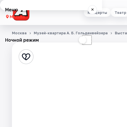
Меню
×
Концерты
Театр
Москва
Концерты
Москва
Музей-квартира А. Б. Гольденвейзера
Выста
Ночной режим
☀
☾
Театр
Стендап
Выставки
Квесты
Экскурсии
Спорт
События