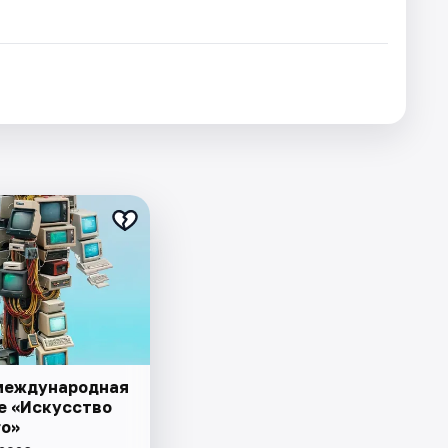
международная
е «Искусство
о»