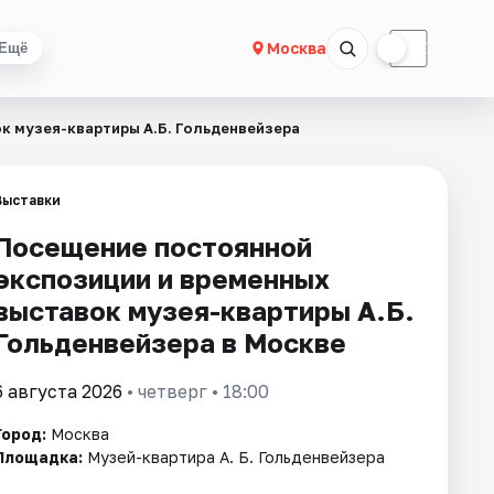
☀
☾
Москва
Ещё
к музея-квартиры А.Б. Гольденвейзера
Выставки
Посещение постоянной
экспозиции и временных
выставок музея-квартиры А.Б.
Гольденвейзера в Москве
6 августа 2026
• четверг • 18:00
Город:
Москва
Площадка:
Музей-квартира А. Б. Гольденвейзера