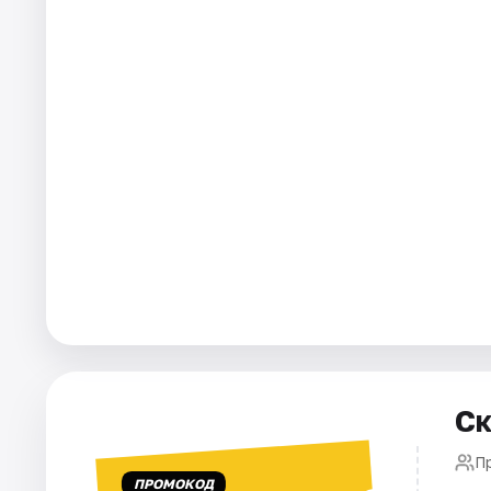
Города
Площадки
Артисты
Рейтинги
Ск
П
ПРОМОКОД