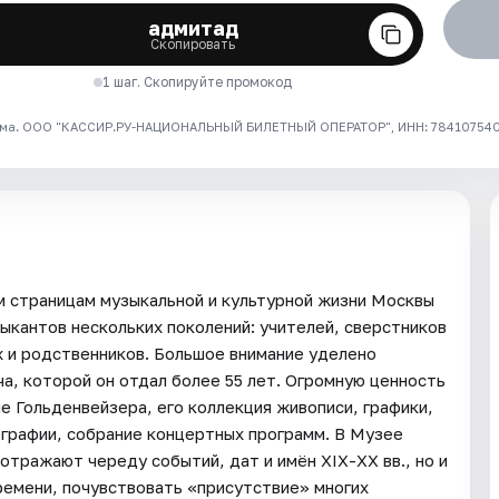
адмитад
Скопировать
1 шаг. Скопируйте промокод
ма. ООО "КАССИР.РУ-НАЦИОНАЛЬНЫЙ БИЛЕТНЫЙ ОПЕРАТОР", ИНН: 7841075409
 страницам музыкальной и культурной жизни Москвы
зыкантов нескольких поколений: учителей, сверстников
их и родственников. Большое внимание уделено
а, которой он отдал более 55 лет. Огромную ценность
е Гольденвейзера, его коллекция живописи, графики,
графии, собрание концертных программ. В Музее
тражают череду событий, дат и имён ХIX-ХХ вв., но и
емени, почувствовать «присутствие» многих