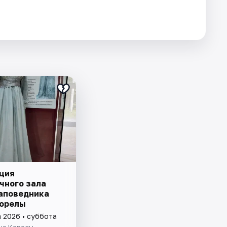
ция
чного зала
аповедника
орелы
а 2026 • суббота
ые Корелы