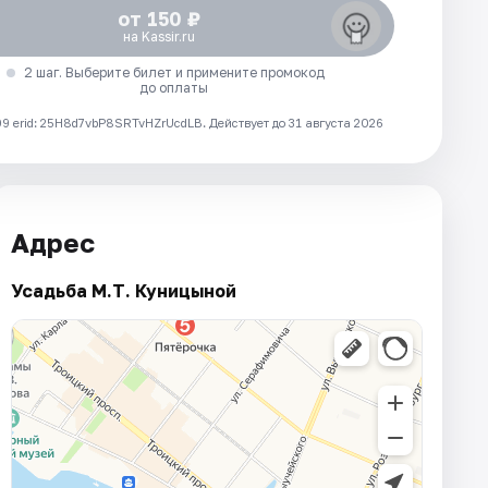
от 150 ₽
на Kassir.ru
2 шаг. Выберите билет и примените промокод
до оплаты
 erid: 25H8d7vbP8SRTvHZrUcdLB.
Действует до 31 августа 2026
Адрес
Усадьба М.Т. Куницыной