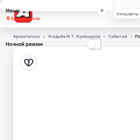
Меню
×
Концерты
Архангельск
Концерты
Архангельск
Усадьба М.Т. Куницыной
События
По
Ночной режим
☀
☾
Театр
Стендап
Экскурсии
Спорт
События
Города