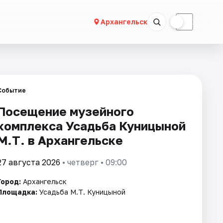
☀
☾
Архангельск
Событие
Посещение музейного
комплекса Усадьба Куницыной
М.Т. в Архангельске
27 августа 2026
• четверг • 09:00
Город:
Архангельск
Площадка:
Усадьба М.Т. Куницыной