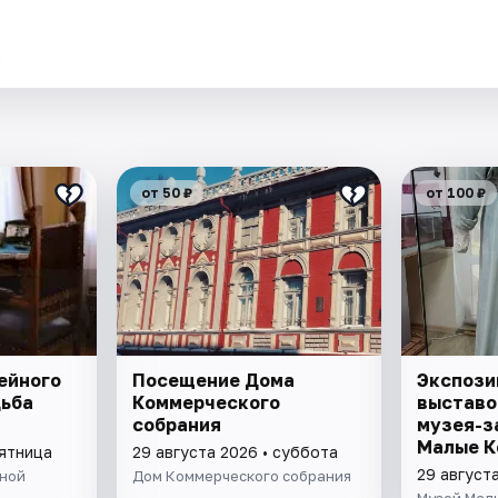
.
от 50 ₽
от 100 ₽
ейного
Посещение Дома
Экспози
дьба
Коммерческого
выставо
собрания
музея-з
Малые К
пятница
29 августа 2026 • суббота
29 август
ыной
Дом Коммерческого собрания
Музей Мал