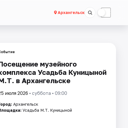
☀
☾
Архангельск
Событие
Посещение музейного
комплекса Усадьба Куницыной
М.Т. в Архангельске
25 июля 2026
• суббота • 09:00
Город:
Архангельск
Площадка:
Усадьба М.Т. Куницыной