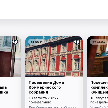
.
от 50 ₽
от 150 ₽
Посещение Дома
Посещен
ала
Коммерческого
комплек
ника
собрания
Куницын
10 августа 2026 •
10 августа
понедельник
понедель
Дом Коммерческого собрания
Усадьба М.