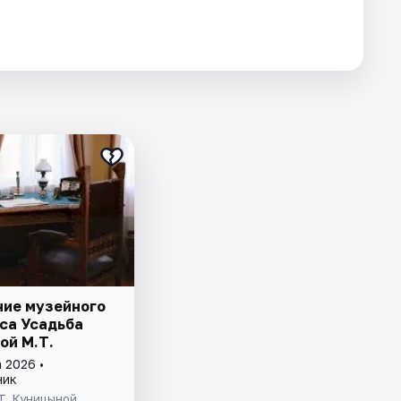
ие музейного
са Усадьба
ой М.Т.
 2026 •
ник
Т. Куницыной