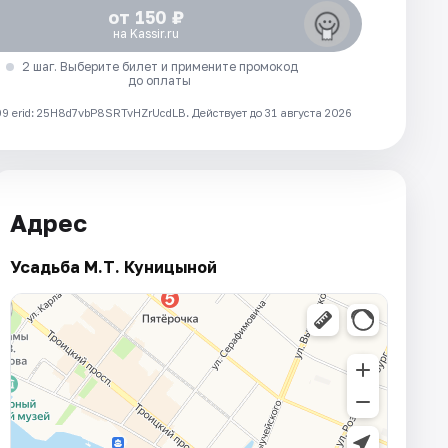
от 150 ₽
на Kassir.ru
2 шаг. Выберите билет и примените промокод
до оплаты
 erid: 25H8d7vbP8SRTvHZrUcdLB.
Действует до 31 августа 2026
Адрес
Усадьба М.Т. Куницыной