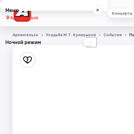
Меню
×
Концерты
Архангельск
Концерты
Архангельск
Усадьба М.Т. Куницыной
События
По
Ночной режим
☀
☾
Театр
Стендап
Экскурсии
Спорт
События
Города